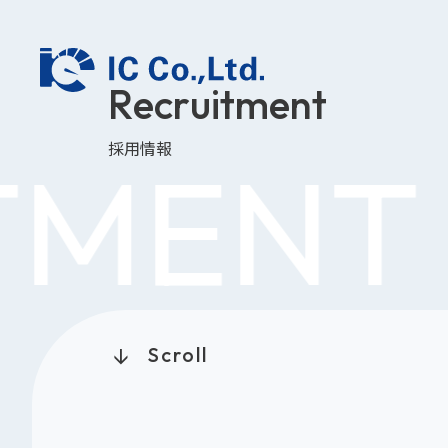
R
e
c
r
u
i
t
m
e
n
t
採
用
情
報
ENT
R
Company
企業情報
Customers
Scroll
利用者様向け
News
お知らせ